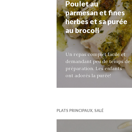
Poulet au
parmesan et fines
herbes et sa purée
au brocoli
Un repas complet facile et
demandant peu de temps de
préparation. Les enfants
ont adorés la purée!
PLATS PRINCIPAUX
,
SALÉ