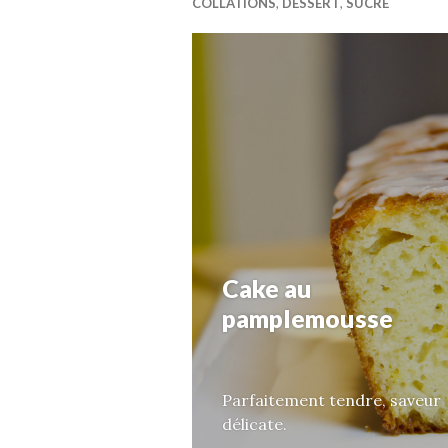
COLLATIONS
,
DESSERT
,
SUCRÉ
Cake au
pamplemousse
Parfaitement tendre, saveur
délicate.