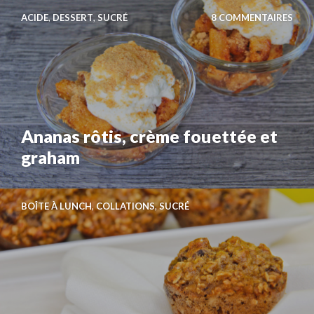
Aller
ACIDE
,
DESSERT
,
SUCRÉ
8 COMMENTAIRES
au
contenu
principal
Ananas rôtis, crème fouettée et
graham
BOÎTE À LUNCH
,
COLLATIONS
,
SUCRÉ