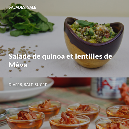
SALADES
,
SALÉ
Salade de quinoa et lentilles de
Mèva
DIVERS
,
SALÉ
,
SUCRÉ