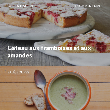
DESSERT
,
SUCRÉ
3 COMMENTAIRES
Gâteau aux framboises et aux
amandes
SALÉ
,
SOUPES