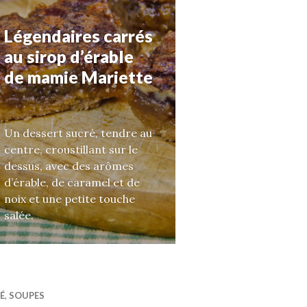
Légendaires carrés
au sirop d’érable
de mamie Mariette
Un dessert sucré, tendre au
centre, croustillant sur le
dessus, avec des arômes
d’érable, de caramel et de
noix et une petite touche
salée.
É
,
SOUPES