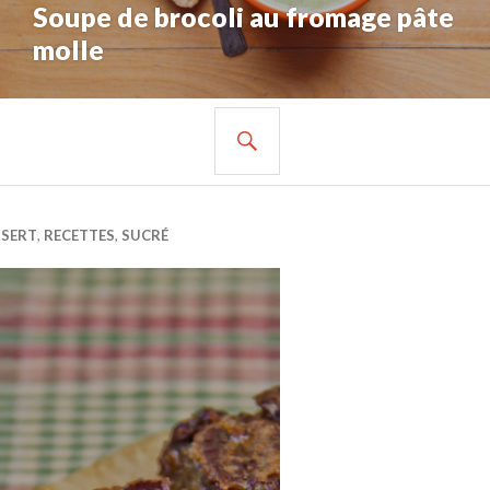
Soupe de brocoli au fromage pâte
molle
RECHERCHE
SSERT
,
RECETTES
,
SUCRÉ