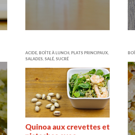
ACIDE
,
BOÎTE À LUNCH
,
PLATS PRINCIPAUX
,
BOÎ
SALADES
,
SALÉ
,
SUCRÉ
Quinoa aux crevettes et