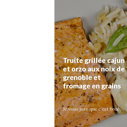
Truite grillée cajun
et orzo aux noix de
grenoble et
fromage en grains
Je vous jure que c’est bon!