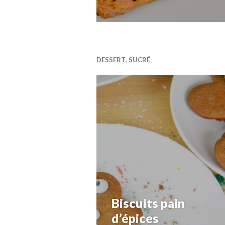
DESSERT
,
SUCRÉ
Biscuits pain
d’épices