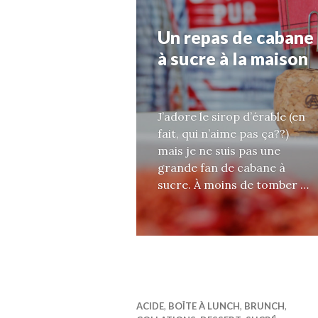
Un repas de cabane
à sucre à la maison
J’adore le sirop d’érable (en
fait, qui n’aime pas ça??)
mais je ne suis pas une
grande fan de cabane à
sucre. À moins de tomber …
ACIDE
,
BOÎTE À LUNCH
,
BRUNCH
,