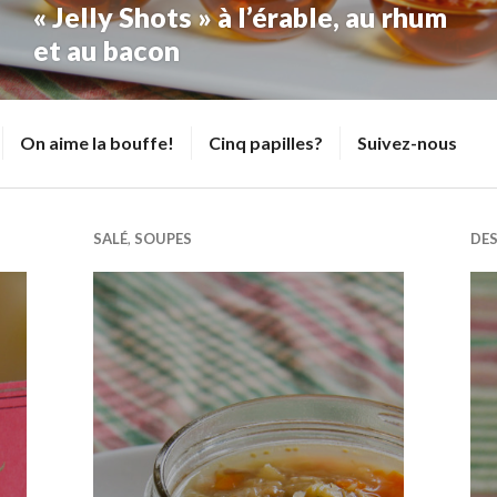
« Jelly Shots » à l’érable, au rhum
et au bacon
On aime la bouffe!
Cinq papilles?
Suivez-nous
SALÉ
,
SOUPES
DE