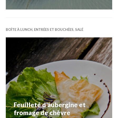
BOÎTE À LUNCH
,
ENTRÉES ET BOUCHÉES
,
SALÉ
Feuilleté d’aubergine et
fromage de chèvre