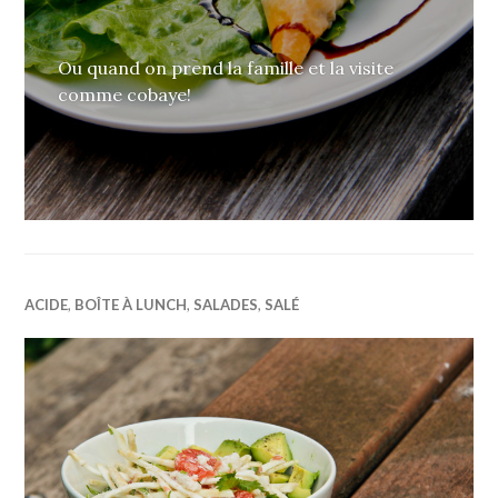
Ou quand on prend la famille et la visite
comme cobaye!
ACIDE
,
BOÎTE À LUNCH
,
SALADES
,
SALÉ