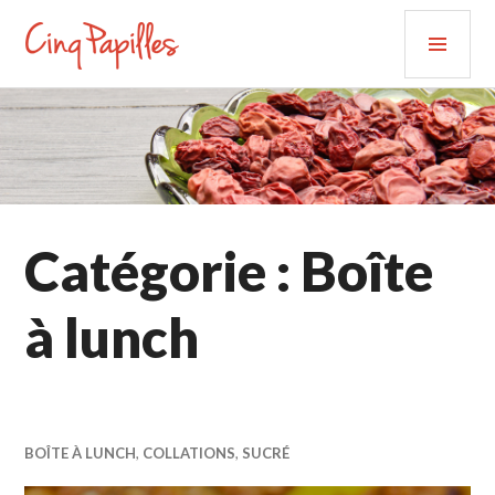
Aller
MEN
au
PRIN
contenu
CINQ PAPILLES
principal
Catégorie : Boîte
à lunch
BOÎTE À LUNCH
,
COLLATIONS
,
SUCRÉ