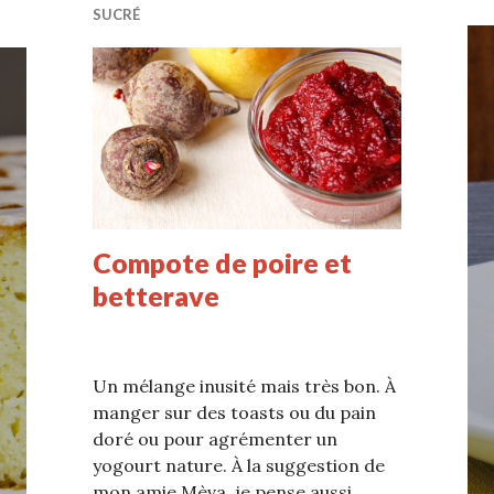
SUCRÉ
Compote de poire et
betterave
Un mélange inusité mais très bon. À
manger sur des toasts ou du pain
doré ou pour agrémenter un
yogourt nature. À la suggestion de
mon amie Mèva, je pense aussi