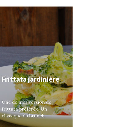
Frittata jardinière
Une de mes version de
frittata préférée. Un
classique du brunch.