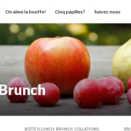
On aime la bouffe!
Cinq papilles?
Suivez-nous
 Brunch
BOÎTE À LUNCH
,
BRUNCH
,
COLLATIONS
,
BR