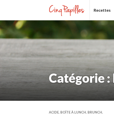
Aller
Recettes
au
contenu
CINQ
principal
PAPILLES
Catégorie :
ACIDE
,
BOÎTE À LUNCH
,
BRUNCH
,