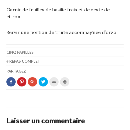
Garnir de feuilles de basilic frais et de zeste de
citron.
Servir une portion de truite accompagnée d’orzo.
CINQ PAPILLES
REPAS COMPLET
PARTAGEZ
PARTAGER
CLIQUEZ
CLIQUEZ
PARTAGER
CLIQUEZ
CLIQUER
SUR
POUR
POUR
SUR
POUR
POUR
FACEBOOK(OUVRE
PARTAGER
PARTAGER
TWITTER(OUVRE
ENVOYER
IMPRIMER(OUVRE
DANS
SUR
SUR
DANS
PAR
DANS
UNE
PINTEREST(OUVRE
GOOGLE+
UNE
E-
UNE
NOUVELLE
DANS
(OUVRE
NOUVELLE
MAIL
NOUVELLE
FENÊTRE)
UNE
DANS
FENÊTRE)
À
FENÊTRE)
NOUVELLE
UNE
UN
FENÊTRE)
NOUVELLE
AMI(OUVRE
FENÊTRE)
DANS
UNE
Laisser un commentaire
NOUVELLE
FENÊTRE)