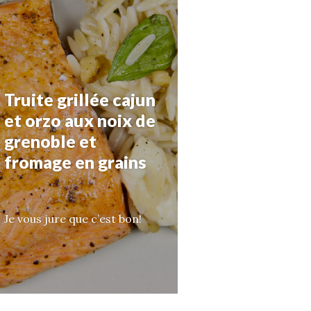
Truite grillée cajun
et orzo aux noix de
grenoble et
fromage en grains
Je vous jure que c’est bon!