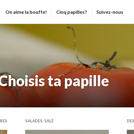
On aime la bouffe!
Cinq papilles?
Suivez-nous
Choisis ta papille
RES
SALADES
,
SALÉ
DE