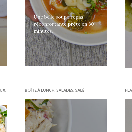
Une belle soupe repas
réconfortante prête en 30
minutes.
AUX
,
BOÎTE À LUNCH
,
SALADES
,
SALÉ
PLA