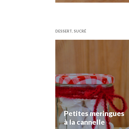
DESSERT
,
SUCRÉ
Petites meringues
à la cannelle