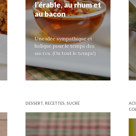
l’érable, au rhum et
au bacon
Une idée sympathique et
ludique pour le temps des
sucres. (Ou tout le temps!)
DESSERT
,
RECETTES
,
SUCRÉ
ACI
CO