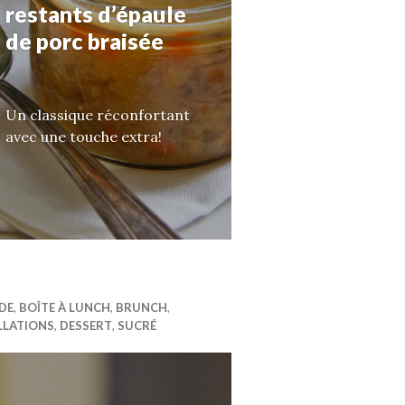
restants d’épaule
de porc braisée
Un classique réconfortant
avec une touche extra!
DE
,
BOÎTE À LUNCH
,
BRUNCH
,
LLATIONS
,
DESSERT
,
SUCRÉ