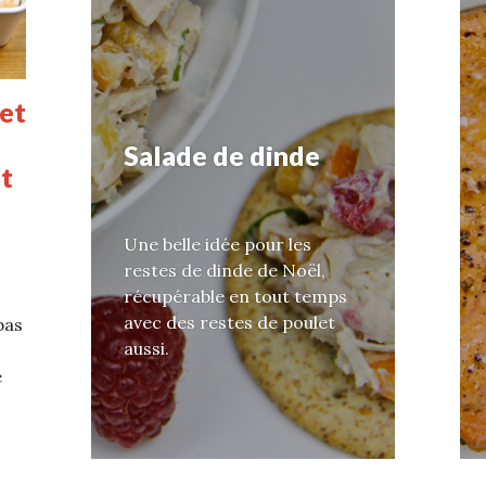
et
Salade de dinde
et
Une belle idée pour les
restes de dinde de Noël,
récupérable en tout temps
avec des restes de poulet
pas
aussi.
e