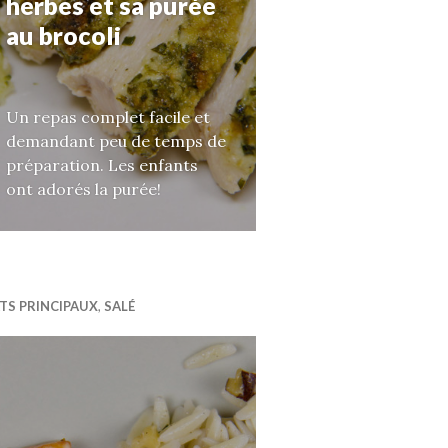
herbes et sa purée
au brocoli
Un repas complet facile et
demandant peu de temps de
préparation. Les enfants
ont adorés la purée!
TS PRINCIPAUX
,
SALÉ