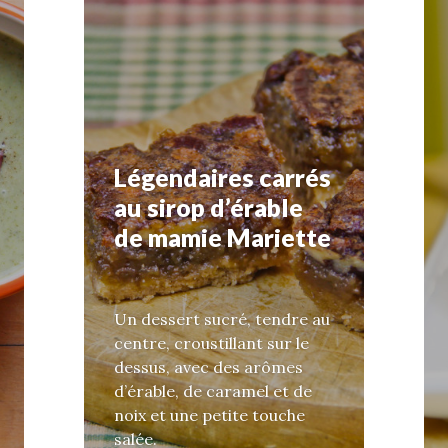
Légendaires carrés
au sirop d’érable
de mamie Mariette
Un dessert sucré, tendre au
centre, croustillant sur le
dessus, avec des arômes
d’érable, de caramel et de
noix et une petite touche
salée.