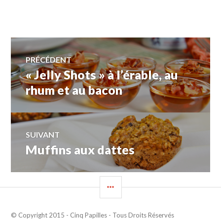
Navigation
PRÉCÉDENT
« Jelly Shots » à l’érable, au
Article
de
précédent :
rhum et au bacon
l'article
SUIVANT
Muffins aux dattes
Article
Suivant:
COLONNE
LATÉRALE
© Copyright 2015 - Cinq Papilles - Tous Droits Réservés