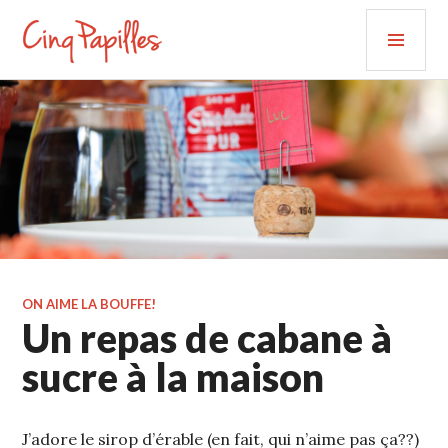
Aller
MEN
au
PRIN
contenu
CINQ PAPILLES
principal
ON AIME LA BOUFFE!
Un repas de cabane à
sucre à la maison
J’adore le sirop d’érable (en fait, qui n’aime pas ça??)