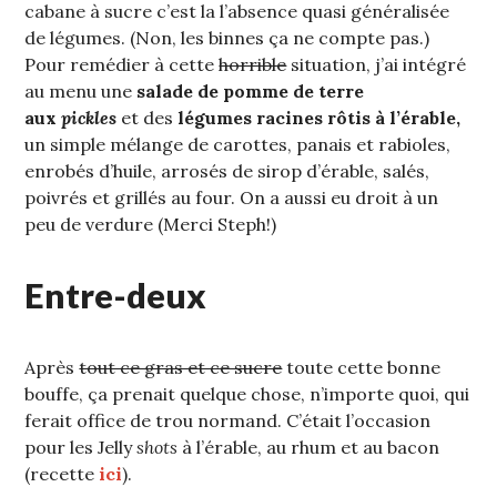
cabane à sucre c’est la l’absence quasi généralisée
de légumes. (Non, les binnes ça ne compte pas.)
Pour remédier à cette
horrible
situation, j’ai intégré
au menu une
salade de pomme de terre
aux
pickles
et des
légumes racines rôtis à l’érable,
un simple mélange de carottes, panais et rabioles,
enrobés d’huile, arrosés de sirop d’érable, salés,
poivrés et grillés au four. On a aussi eu droit à un
peu de verdure (Merci Steph!)
Entre-deux
Après
tout ce gras et ce sucre
toute cette bonne
bouffe, ça prenait quelque chose, n’importe quoi, qui
ferait office de trou normand. C’était l’occasion
pour les Jelly
shots
à l’érable, au rhum et au bacon
(recette
ici
).