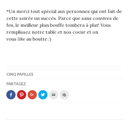
*Un merci tout spécial aux personnes qui ont fait de
cette soirée un succès. Parce que sans convives de
feu, le meilleur plan bouffe tombera à plat! Vous
remplissez notre table et nos coeur et on
vous
like
au boutte :)
CINQ PAPILLES
PARTAGEZ
PARTAGER
CLIQUEZ
CLIQUEZ
PARTAGER
CLIQUEZ
CLIQUER
SUR
POUR
POUR
SUR
POUR
POUR
FACEBOOK(OUVRE
PARTAGER
PARTAGER
TWITTER(OUVRE
ENVOYER
IMPRIMER(OUVRE
DANS
SUR
SUR
DANS
PAR
DANS
UNE
PINTEREST(OUVRE
GOOGLE+
UNE
E-
UNE
NOUVELLE
DANS
(OUVRE
NOUVELLE
MAIL
NOUVELLE
FENÊTRE)
UNE
DANS
FENÊTRE)
À
FENÊTRE)
NOUVELLE
UNE
UN
FENÊTRE)
NOUVELLE
AMI(OUVRE
FENÊTRE)
DANS
UNE