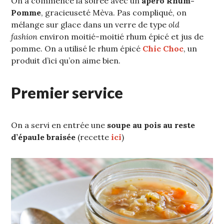
On a commencé la soirée avec un
apéro Rhum-
Pomme
, gracieuseté Mèva. Pas compliqué, on
mélange sur glace dans un verre de type
old
fashion
environ moitié-moitié rhum épicé et jus de
pomme. On a utilisé le rhum épicé
Chic Choc
, un
produit d’ici qu’on aime bien.
Premier service
On a servi en entrée une
soupe au pois au reste
d’épaule braisée
(recette
ici
)