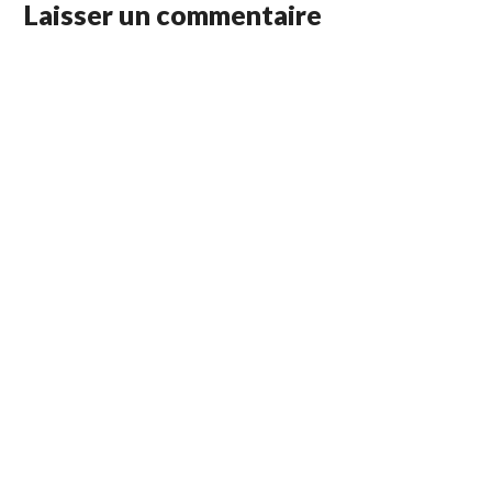
Laisser un commentaire
NOUVELLE
FENÊTRE)